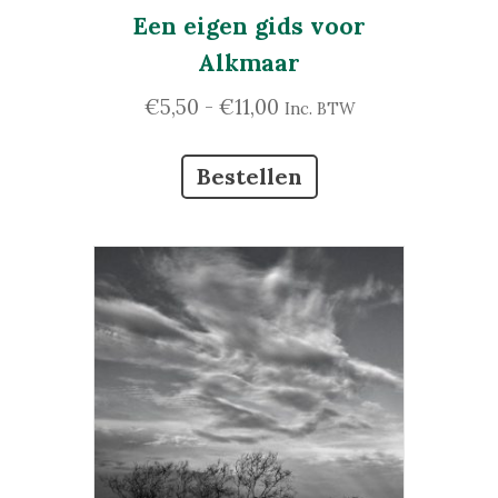
Een eigen gids voor
Alkmaar
Prijsklasse:
€
5,50
-
€
11,00
Inc. BTW
€5,50
Dit
tot
product
Bestellen
heeft
€11,00
meerdere
variaties.
Deze
optie
kan
gekozen
worden
op
de
productpagina